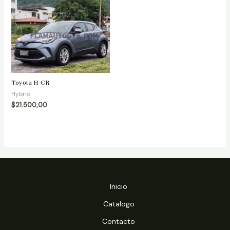
Toyota H-CR
Hybrid
$
21.500,00
Inicio
Catalogo
Contacto